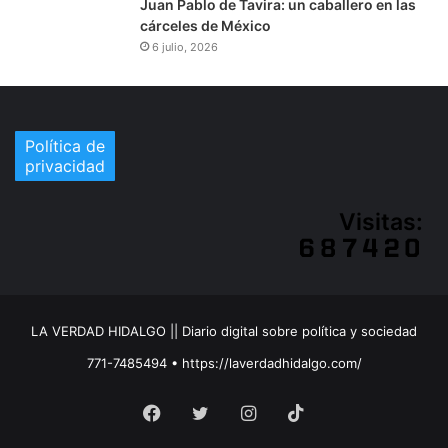
Juan Pablo de Tavira: un caballero en las
cárceles de México
6 julio, 2026
Política de
privacidad
Visitas:
LA VERDAD HIDALGO || Diario digital sobre política y sociedad
771-7485494 • https://laverdadhidalgo.com/
Facebook
Twitter
Instagram
TikTok