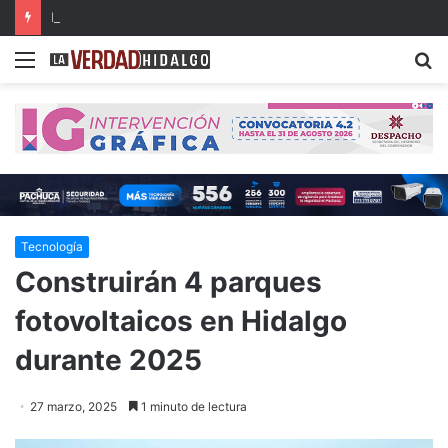
Hidalgo, primer lugar nacional en crecimiento del Fondo General de Participaciones
Menu
B
Tecnología
Construirán 4 parques
fotovoltaicos en Hidalgo
durante 2025
27 marzo, 2025
1 minuto de lectura