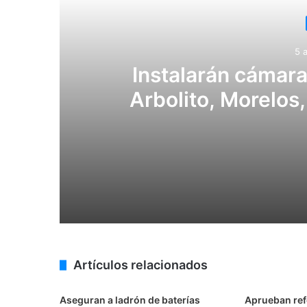
5 
Instalarán cámaras
Arbolito, Morelos
Noviembre y 
5 agosto, 2026
4 agosto, 2026
Artículos relacionados
Aseguran 12 camionetas “huachicolera
Aseguran a ladrón de baterías
Aprueban ref