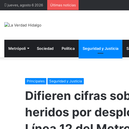
jueves, agosto 6 2026
Últimas noticias
Metrópoli
Sociedad
Política
Seguridad y Justicia
S
Principales
Seguridad y Justicia
Difieren cifras s
heridos por desp
Línea 12 del Metr