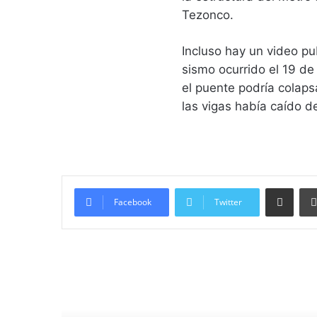
Tezonco.
Incluso hay un video pu
sismo ocurrido el 19 de
el puente podría colaps
las vigas había caído d
Compartir vía email
Facebook
Twitter
Lee