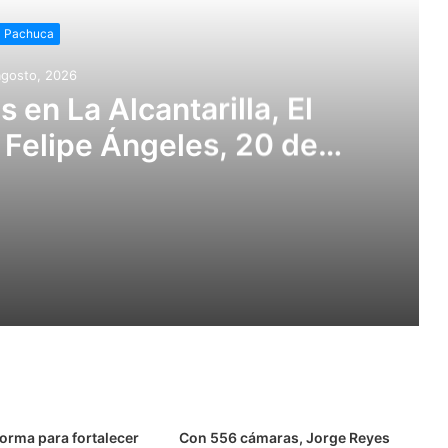
Pachuca
agosto, 2026
 en La Alcantarilla, El
, Felipe Ángeles, 20 de
Cruz del Cerrito
Instalarán cámaras en La Alcantarilla, El Arbolito, Morelos, Felipe Ángeles, 20 de Noviembre y Cruz del Cerrito
s” en Tula de Allende
orma para fortalecer
Con 556 cámaras, Jorge Reyes