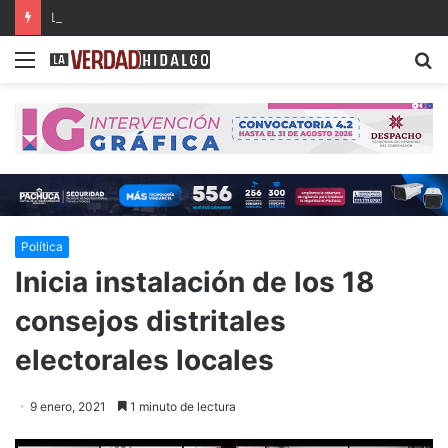
Llama diputada a fortalecer el marco jurídico para prevenir el reclutamiento de menores
Menu
B
Política
Inicia instalación de los 18
consejos distritales
electorales locales
9 enero, 2021
1 minuto de lectura