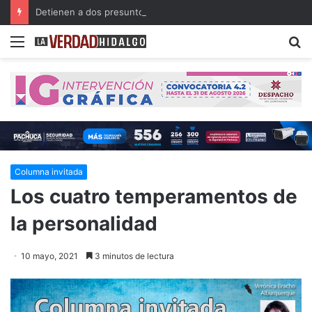
Detienen a dos presuntos narcomenudistas en Ajacuba y Mineral de la Reforma
Menu
B
Columna invitada
Los cuatro temperamentos de
la personalidad
10 mayo, 2021
3 minutos de lectura