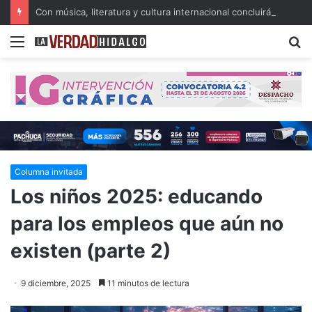
Con música, literatura y cultura internacional concluirá la 26ª FILIJ en Pachuca
Menu
B
Columna invitada
Los niños 2025: educando
para los empleos que aún no
existen (parte 2)
9 diciembre, 2025
11 minutos de lectura