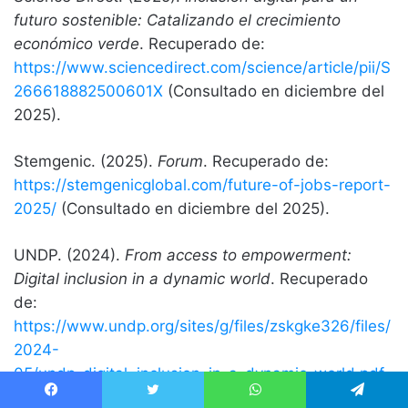
futuro sostenible: Catalizando el crecimiento
económico verde
. Recuperado de:
https://www.sciencedirect.com/science/article/pii/S
266618882500601X
(Consultado en diciembre del
2025).
Stemgenic. (2025).
Forum
. Recuperado de:
https://stemgenicglobal.com/future-of-jobs-report-
2025/
(Consultado en diciembre del 2025).
UNDP. (2024).
From access to empowerment:
Digital inclusion in a dynamic world
. Recuperado
de:
https://www.undp.org/sites/g/files/zskgke326/files/
2024-
05/undp_digital_inclusion_in_a_dynamic_world.pdf
(Consultado en diciembre del 2025).
Facebook
Twitter
WhatsApp
Telegram