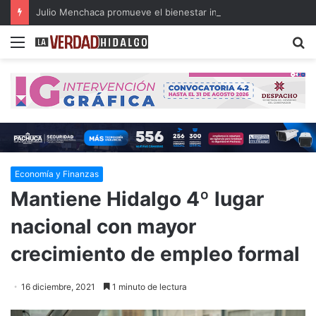
Julio Menchaca promueve el bienestar integral de los adultos mayores
Menu
B
Economía y Finanzas
Mantiene Hidalgo 4º lugar
nacional con mayor
crecimiento de empleo formal
16 diciembre, 2021
1 minuto de lectura