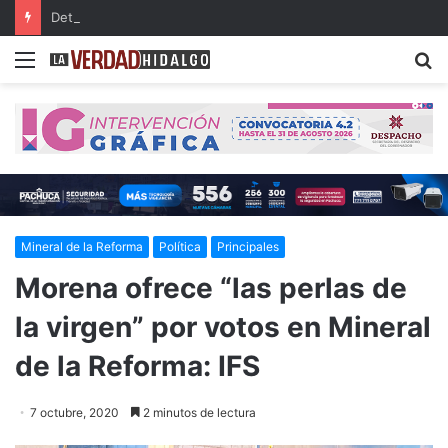
Detienen a dos presuntos narcomenudistas en Ajacuba y Mineral de la Reforma
Menu
B
Mineral de la Reforma
Política
Principales
Morena ofrece “las perlas de
la virgen” por votos en Mineral
de la Reforma: IFS
7 octubre, 2020
2 minutos de lectura