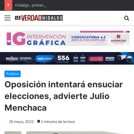
Hidalgo, primer lugar nacional en crecimiento del Fondo General de Participaciones
Menu
B
Política
Oposición intentará ensuciar
elecciones, advierte Julio
Menchaca
26 mayo, 2022
2 minutos de lectura