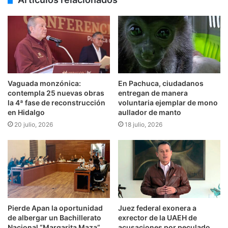
Vaguada monzónica:
En Pachuca, ciudadanos
contempla 25 nuevas obras
entregan de manera
la 4ª fase de reconstrucción
voluntaria ejemplar de mono
en Hidalgo
aullador de manto
20 julio, 2026
18 julio, 2026
Pierde Apan la oportunidad
Juez federal exonera a
de albergar un Bachillerato
exrector de la UAEH de
Nacional “Margarita Maza”
acusaciones por peculado