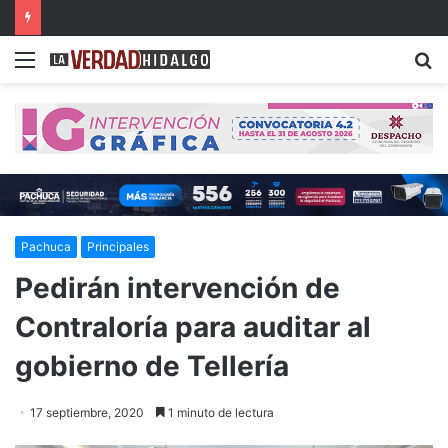
Con música, literatura y cultura internacional concluirá la 26ª FILIJ en Pachuca
Menu
B
Pachuca
Principales
Pedirán intervención de
Contraloría para auditar al
gobierno de Tellería
17 septiembre, 2020
1 minuto de lectura