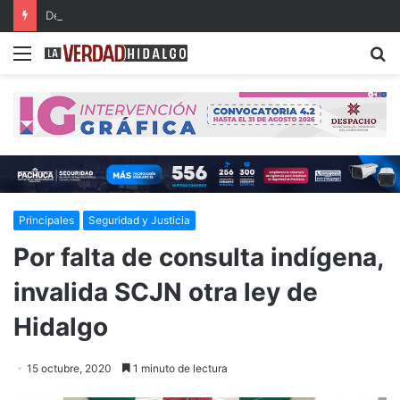
Detienen a dos presuntos narcomenudistas en Ajacuba y Mineral de la Reforma
Menu
B
Principales
Seguridad y Justicia
Por falta de consulta indígena,
invalida SCJN otra ley de
Hidalgo
15 octubre, 2020
1 minuto de lectura