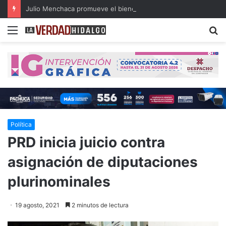
Julio Menchaca promueve el bienestar integral de los adultos mayores
Menu
B
Política
PRD inicia juicio contra
asignación de diputaciones
plurinominales
19 agosto, 2021
2 minutos de lectura