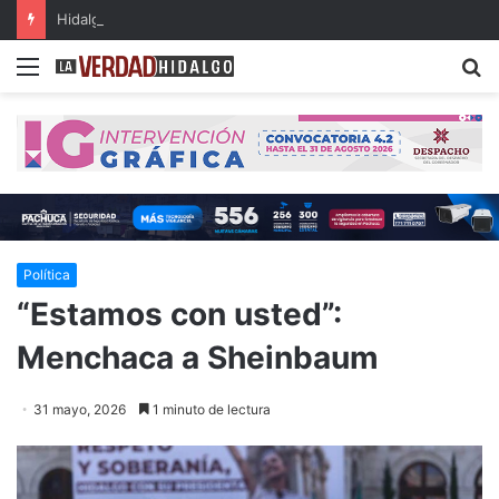
Hidalgo, primer lugar nacional en crecimiento del Fondo General de Participaciones
Menu
B
Política
“Estamos con usted”:
Menchaca a Sheinbaum
31 mayo, 2026
1 minuto de lectura