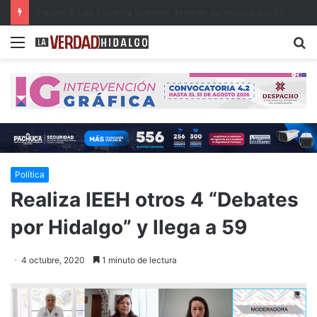
Detienen a dos presuntos narcomenudistas en Ajacuba y Mineral de la Reforma
Menu
B
Política
Realiza IEEH otros 4 “Debates
por Hidalgo” y llega a 59
4 octubre, 2020
1 minuto de lectura