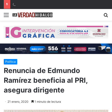
Con música, literatura y cultura internacional concluirá la 26ª FILIJ en Pachuca
Menu
B
Política
Renuncia de Edmundo
Ramírez beneficia al PRI,
asegura dirigente
21 enero, 2020
1 minuto de lectura