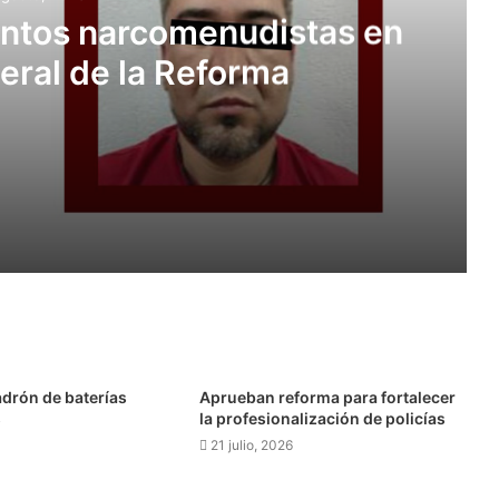
untos narcomenudistas en
eral de la Reforma
stas en Ajacuba y Mineral de la Reforma
Instalarán cámaras en La Alcantarilla, El Arbolito, Morelos, Felipe Ángeles, 20 de Noviembre y Cruz del Cerrito
adrón de baterías
Aprueban reforma para fortalecer
s
la profesionalización de policías
21 julio, 2026
s” en Tula de Allende