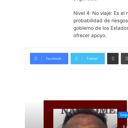
Nivel 4: No viaje: Es el
probabilidad de riesgo
gobierno de los Estado
ofrecer apoyo.
Compartir vía email
Facebook
Twitter
Lee
Segu
6 