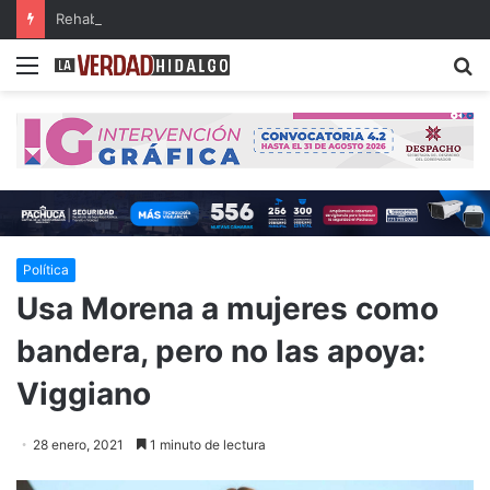
Rehabilitarán el tramo Zacualtipán-Tehuetlán de la carretera Pachuca-Huejutla
Menu
B
Política
Usa Morena a mujeres como
bandera, pero no las apoya:
Viggiano
28 enero, 2021
1 minuto de lectura