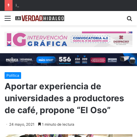
Hidalgo, primer lugar nacional en crecimiento del Fondo General de Participaciones
Menu
B
Política
Aportar experiencia de
universidades a productores
de café, propone “El Oso”
24 mayo, 2021
1 minuto de lectura