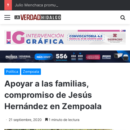
Julio Menchaca promueve el bienestar integral de los adultos mayores
Menu
B
Política
Zempoala
Apoyar a las familias,
compromiso de Jesús
Hernández en Zempoala
21 septiembre, 2020
1 minuto de lectura