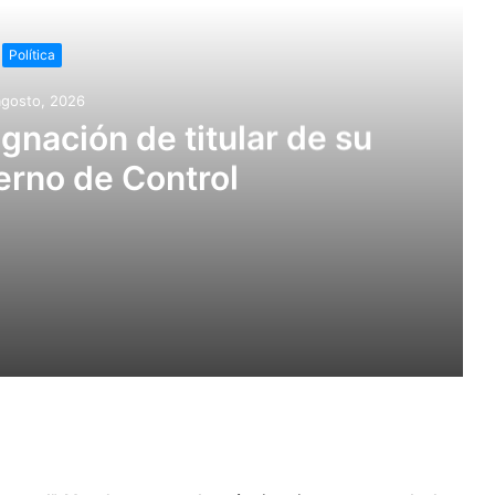
Política
agosto, 2026
nación de titular de su
erno de Control
e su Órgano Interno de Control
sean de postulación exclusiva para mujeres