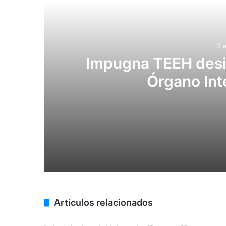
3 
Impugna TEEH desig
Órgano Int
3 agosto, 2026
Impugna TEEH designación de titular d
22 julio, 2026
Artículos relacionados
Proponen que 42 alcaldías de Hidalgo 