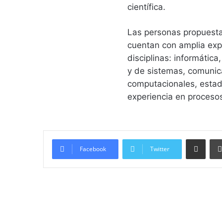
científica.
Las personas propuesta
cuentan con amplia expe
disciplinas: informática
y de sistemas, comunica
computacionales, estadí
experiencia en procesos
Compartir vía email
Facebook
Twitter
Lee