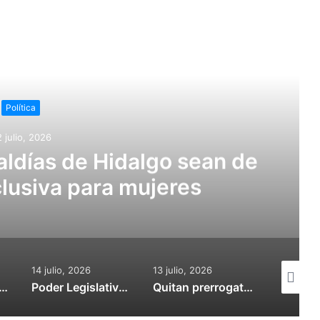
r siguiente
Política
 julio, 2026
ldías de Hidalgo sean de
lusiva para mujeres
14 julio, 2026
13 julio, 2026
31 mayo, 
la oportunidad de albergar un Bachillerato Nacional “Margarita Maza”
Poder Legislativo organizará el Parlamento de las Mujeres
Quitan prerrogativas al PRI en Hidalgo para dar cumplimiento a laudo laboral