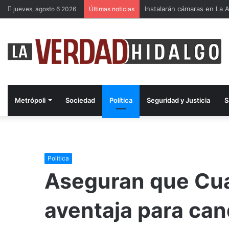
Instalarán cámaras en La A
jueves, agosto 6 2026
Últimas noticias
Metrópoli
Sociedad
Política
Seguridad y Justicia
S
Política
Aseguran que Cu
aventaja para ca