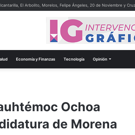
lcantarilla, El Arbolito, Morelos, Felipe Ángeles, 20 de Noviembre y Cruz
alud
Economía y Finanzas
Tecnología
Opinión
auhtémoc Ochoa
ndidatura de Morena