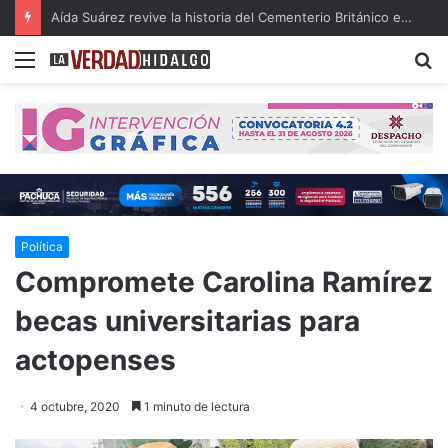
Aída Suárez revive la historia del Cementerio Británico en la FILIJ Hidalgo 2026
Menu
B
Política
Compromete Carolina Ramírez
becas universitarias para
actopenses
4 octubre, 2020
1 minuto de lectura