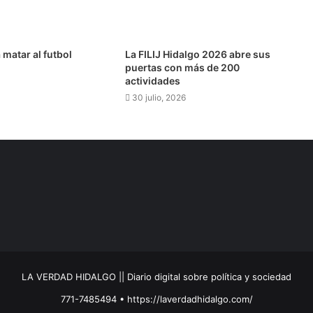
Diputado propone fortalecer la política ambiental con enfoque de desarrollo sustentable
 matar al futbol
​​La FILIJ Hidalgo 2026 abre sus
puertas con más de 200
actividades
30 julio, 2026
p en obra pública para San Bartolo
a edición del Festival Santhe 2026
 de ocho municipios hidalguenses a la ZMVM
LA VERDAD HIDALGO || Diario digital sobre política y sociedad
771-7485494 • https://laverdadhidalgo.com/