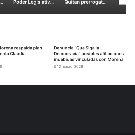
la oportunidad de albergar un Bachillerato Nacional “Margarita Maza”
Poder Legislativo organizará el Parlamento de las Mujeres
Quitan prerrogativas al PRI en Hidalgo para dar cumplimiento a laudo laboral
orena respalda plan
Denuncia “Que Siga la
denta Claudia
Democracia” posibles afiliaciones
indebidas vinculadas con Morena
6
12 marzo, 2026