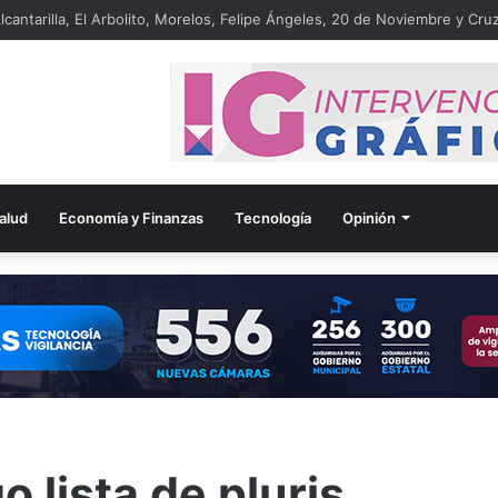
lcantarilla, El Arbolito, Morelos, Felipe Ángeles, 20 de Noviembre y Cruz
alud
Economía y Finanzas
Tecnología
Opinión
 lista de pluris