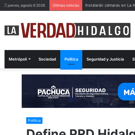
Instalarán cámaras en La A
jueves, agosto 6 2026
Últimas noticias
Metrópoli
Sociedad
Política
Seguridad y Justicia
S
Política
Define PRD Hidalgo