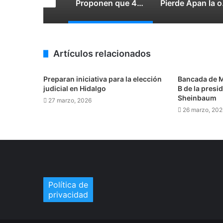
Impugna TEEH designación de titular de su Órgano Interno de Control
Proponen que 42 alcaldías de Hidalgo sean de postulación exclusiva para mujeres
Pierde Apan 
Artículos relacionados
Preparan iniciativa para la elección
Bancada de M
judicial en Hidalgo
B de la presi
Sheinbaum
27 marzo, 2026
26 marzo, 202
Política de
privacidad