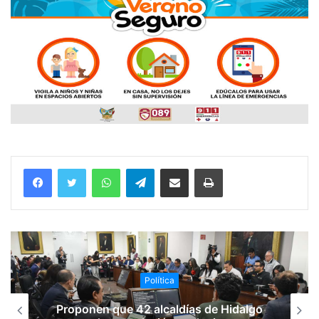
WhatsApp
Telegram
Compartir vía email
Imprimir
Política
Proponen que 42 alcaldías de Hidalgo