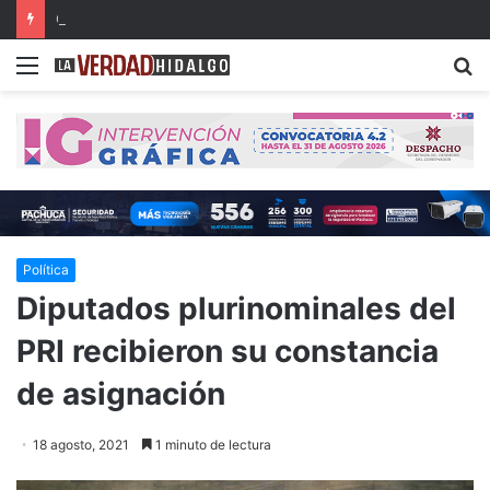
Con mis monos chinos, no
Menu
B
Política
Diputados plurinominales del
PRI recibieron su constancia
de asignación
18 agosto, 2021
1 minuto de lectura