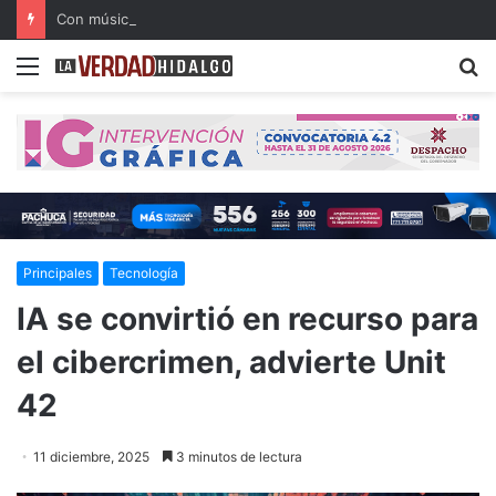
Con música, literatura y cultura internacional concluirá la 26ª FILIJ en Pachuca
Menu
B
Principales
Tecnología
IA se convirtió en recurso para
el cibercrimen, advierte Unit
42
11 diciembre, 2025
3 minutos de lectura