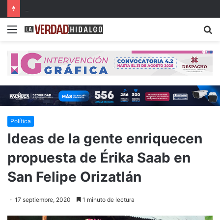
Hidalgo, primer lugar nacional en crecimiento del Fondo General de Participaciones
Menu
B
Política
Ideas de la gente enriquecen
propuesta de Érika Saab en
San Felipe Orizatlán
17 septiembre, 2020
1 minuto de lectura