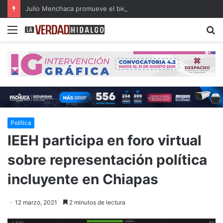
Julio Menchaca promueve el bienestar integral de los adultos mayores
Menu
B
Política
IEEH participa en foro virtual
sobre representación política
incluyente en Chiapas
12 marzo, 2021
2 minutos de lectura