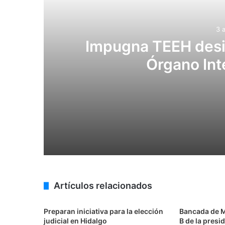
3 
Impugna TEEH desig
Órgano Int
3 agosto, 2026
Impugna TEEH designación de titular d
22 julio, 2026
Artículos relacionados
Proponen que 42 alcaldías de Hidalgo 
Preparan iniciativa para la elección
Bancada de M
judicial en Hidalgo
B de la presi