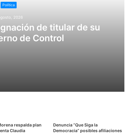
Política
agosto, 2026
nación de titular de su
erno de Control
e su Órgano Interno de Control
sean de postulación exclusiva para mujeres
orena respalda plan
Denuncia “Que Siga la
denta Claudia
Democracia” posibles afiliaciones