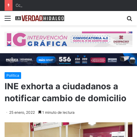
Con música, literatura y cultura internacional concluirá la 26ª FILIJ en Pachuca
Menu
B
Política
INE exhorta a ciudadanos a
notificar cambio de domicilio
25 enero, 2022
1 minuto de lectura