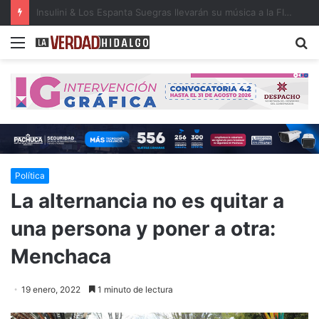
Detienen a dos presuntos narcomenudistas en Ajacuba y Mineral de la Reforma
Menu
B
Política
La alternancia no es quitar a
una persona y poner a otra:
Menchaca
19 enero, 2022
1 minuto de lectura