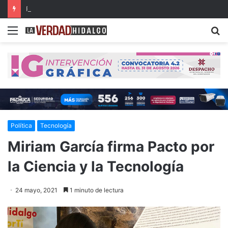
Rehabilitarán el tramo Zacualtipán-Tehuetlán de la carretera Pachuca-Huejutla
Menu
B
Política
Tecnología
Miriam García firma Pacto por
la Ciencia y la Tecnología
24 mayo, 2021
1 minuto de lectura