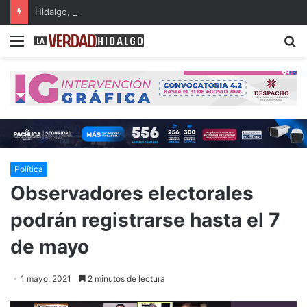
Hidalgo, primer lugar nacional en crecimiento del Fondo General de Participaciones
Menu
B
Política
Observadores electorales
podrán registrarse hasta el 7
de mayo
1 mayo, 2021
2 minutos de lectura