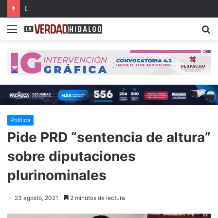
Detienen a dos presuntos narcomenudistas en Ajacuba y Mineral de la Reforma
Menu
B
Política
Pide PRD “sentencia de altura”
sobre diputaciones
plurinominales
23 agosto, 2021
2 minutos de lectura