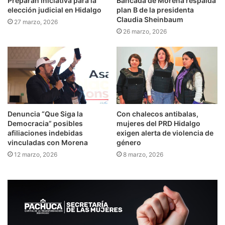
Preparan iniciativa para la
Bancada de Morena respalda
elección judicial en Hidalgo
plan B de la presidenta
Claudia Sheinbaum
27 marzo, 2026
26 marzo, 2026
Denuncia “Que Siga la
Con chalecos antibalas,
Democracia” posibles
mujeres del PRD Hidalgo
afiliaciones indebidas
exigen alerta de violencia de
vinculadas con Morena
género
12 marzo, 2026
8 marzo, 2026