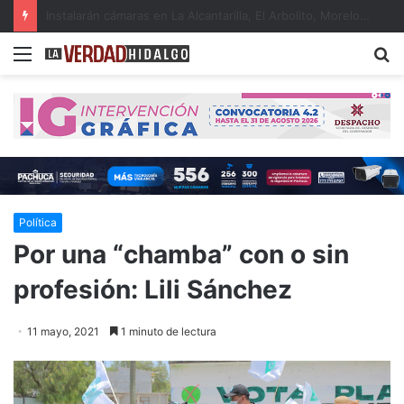
Hidalgo, primer lugar nacional en crecimiento del Fondo General de Participaciones
Menu
B
Política
Por una “chamba” con o sin
profesión: Lili Sánchez
11 mayo, 2021
1 minuto de lectura