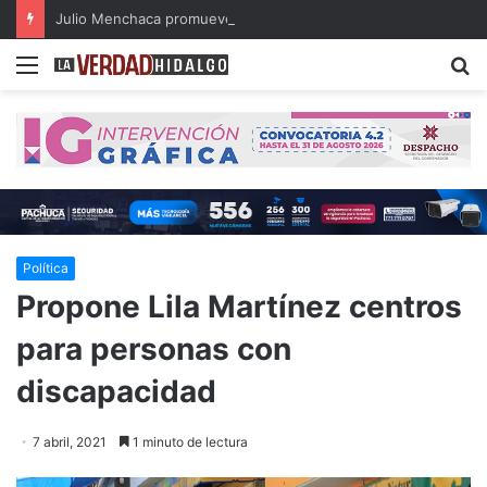
Julio Menchaca promueve el bienestar integral de los adultos mayores
Menu
B
Política
Propone Lila Martínez centros
para personas con
discapacidad
7 abril, 2021
1 minuto de lectura