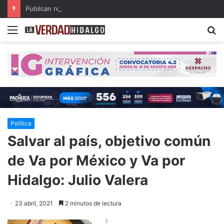
Publican resultados de becas de Posgrados de Excelencia para Maestría en el Extranjero
Menu
B
Política
Salvar al país, objetivo común
de Va por México y Va por
Hidalgo: Julio Valera
23 abril, 2021
2 minutos de lectura