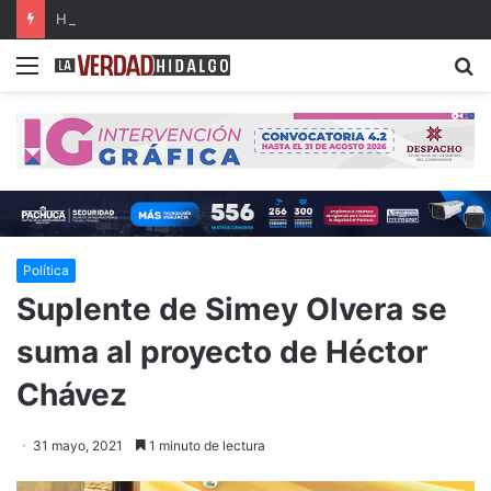
Hidalgo, primer lugar nacional en crecimiento del Fondo General de Participaciones
Menu
B
Política
Suplente de Simey Olvera se
suma al proyecto de Héctor
Chávez
31 mayo, 2021
1 minuto de lectura