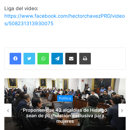
Liga del video:
https://www.facebook.com/hectorchavezPRD/video
s/508231313930075
WhatsApp
Telegram
Compartir vía email
Imprimir
Política
Proponen que 42 alcaldías de Hidalgo
sean de postulación exclusiva para
mujeres